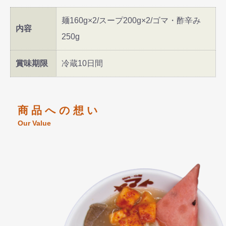
麺160g×2/スープ200g×2/ゴマ・酢辛み
内容
250g
賞味期限
冷蔵10日間
商 品 へ の 想 い
Our Value