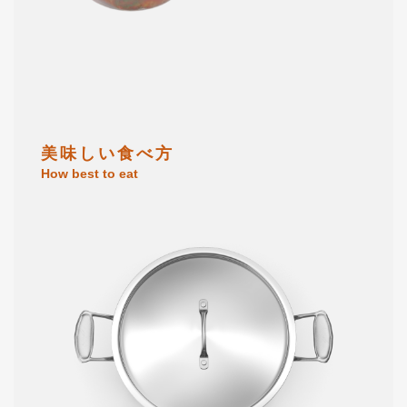
美 味 し い 食 べ 方
How best to eat