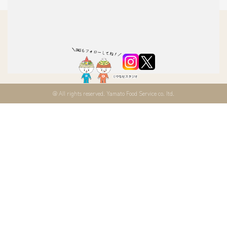
株式会社ヤマトフードサービス
〒020-0055 岩手県盛岡市繋字山根221番地
タイ王国支店FACEBOOK
TEL：0120-829-013 FAX：0120-013-091
@ All rights reserved. Yamato Food Service co. ltd.