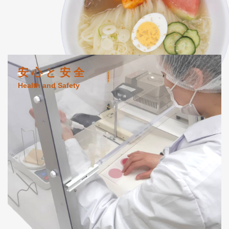
安 心 と 安 全
Health and Safety