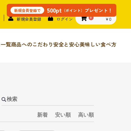
500pt
プレゼント！
（ポイント）
新規会員登録で
￥0
新規会員登録
ログイン
0
品一覧
商品へのこだわり
安全と安心
美味しい食べ方
新着
安い順
高い順