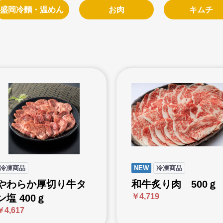
盛岡冷麵・温めん
お肉
キムチ
冷凍商品
NEW
冷凍商品
やわらか厚切り牛タ
和牛炙り肉 500ｇ
￥4,719
ン塩 400ｇ
￥4,617