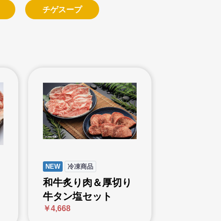
チゲスープ
NEW
冷凍商品
和牛炙り肉＆厚切り
牛タン塩セット
￥4,668