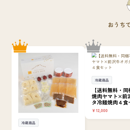
おうち
冷蔵商品
【送料無料・同
焼肉ヤマト×前
タ冷麺焼肉４食
￥12,000
冷蔵商品