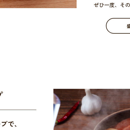
ぜひ一度、そ
プ
ープで、