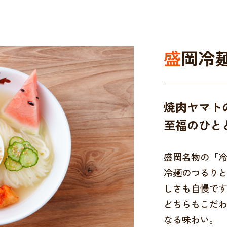
盛岡冷
焼肉ヤマト
至福のひと
盛岡名物の「
冷麺のつるり
しさも自慢で
どちらもこだ
なる味わい。