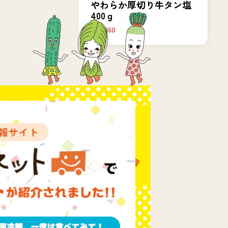
やわらか厚切り牛タン塩
400ｇ
￥4,860