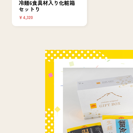
冷麺6食具材入り化粧箱
セットり
￥4,320