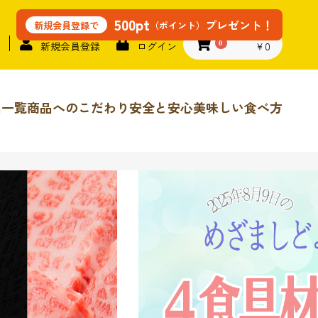
500pt
プレゼント！
（ポイント）
新規会員登録で
￥0
新規会員登録
ログイン
0
品一覧
商品へのこだわり
安全と安心
美味しい食べ方