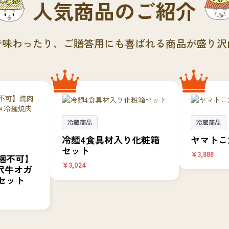
人気商品のご紹介
で味わったり、
ご贈答用にも喜ばれる商品が盛り沢
冷蔵商品
冷蔵商品
冷麺4食具材入り化粧箱
ヤマトこ
セット
￥3,888
梱不可】
￥3,024
沢牛オガ
セット