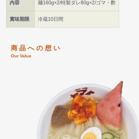
内容
麺160g×2/特製ダレ80g×2/ゴマ・酢
賞味期限
冷蔵10日間
商 品 へ の 想 い
Our Value