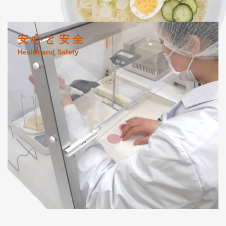
安 心 と 安 全
Health and Safety