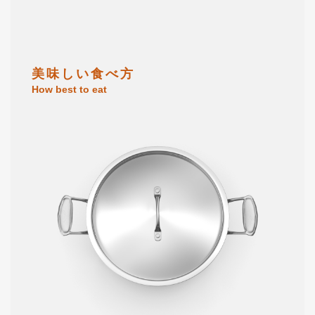
美 味 し い 食 べ 方
How best to eat