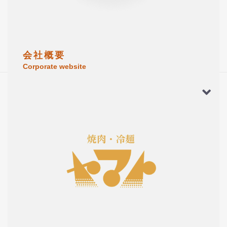
会 社 概 要
Corporate website
この商品のレビュー
★★★★☆
(2)
2026/05/14
ミズノ さん
★★★★★
ビビン麺も旨い
冷麺ファンでしたが、今はビビン麺も必ず一緒に買
っています。リピート確定です。
2026/05/09
山田 さん
★★★☆☆
冷麺とセットで毎回買っています
今ではビビン麺も必ず注文しています。クセになる
味でリピート確定です。