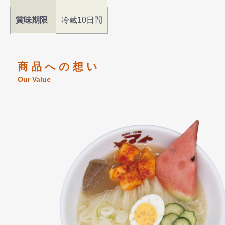
賞味期限
冷蔵10日間
商 品 へ の 想 い
Our Value