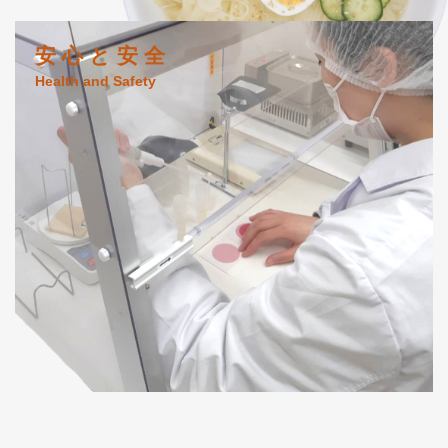
安 心 と 安 全
Health and Safety