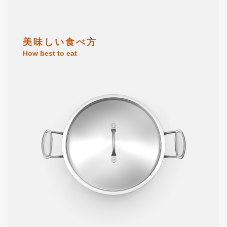
美 味 し い 食 べ 方
How best to eat