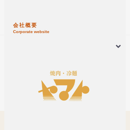
会 社 概 要
Corporate website
この商品のレビュー
☆☆☆☆☆
(0)
レビューはありません。
レビューを投稿
株式会社ヤマトフードサービス
〒020-0055 岩手県盛岡市繋字山根221番地
タイ王国支店FACEBOOK
TEL：0120-829-013 FAX：0120-013-091